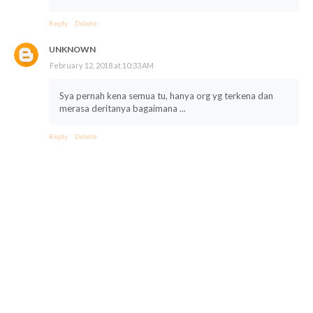
Reply
Delete
UNKNOWN
February 12, 2018 at 10:33 AM
Sya pernah kena semua tu, hanya org yg terkena dan
merasa deritanya bagaimana ...
Reply
Delete