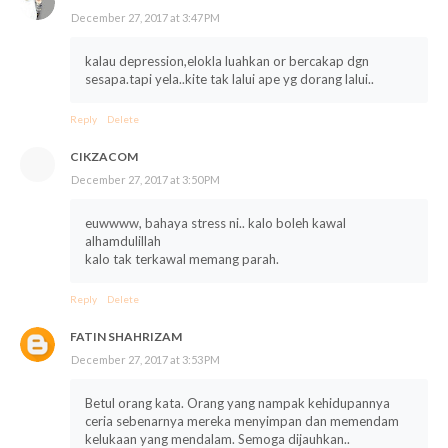
December 27, 2017 at 3:47 PM
kalau depression,elokla luahkan or bercakap dgn
sesapa.tapi yela..kite tak lalui ape yg dorang lalui..
Reply
Delete
CIKZACOM
December 27, 2017 at 3:50 PM
euwwww, bahaya stress ni.. kalo boleh kawal
alhamdulillah
kalo tak terkawal memang parah.
Reply
Delete
FATIN SHAHRIZAM
December 27, 2017 at 3:53 PM
Betul orang kata. Orang yang nampak kehidupannya
ceria sebenarnya mereka menyimpan dan memendam
kelukaan yang mendalam. Semoga dijauhkan..