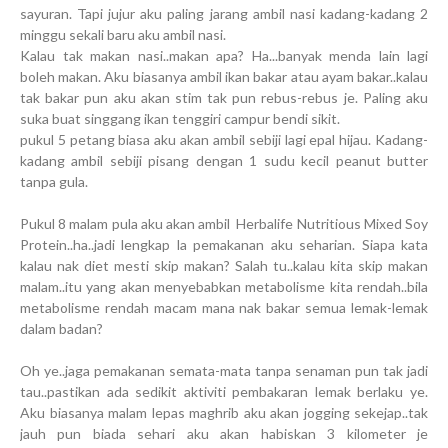
sayuran. Tapi jujur aku paling jarang ambil nasi kadang-kadang 2
minggu sekali baru aku ambil nasi.
Kalau tak makan nasi..makan apa? Ha...banyak menda lain lagi
boleh makan. Aku biasanya ambil ikan bakar atau ayam bakar..kalau
tak bakar pun aku akan stim tak pun rebus-rebus je. Paling aku
suka buat singgang ikan tenggiri campur bendi sikit.
pukul 5 petang biasa aku akan ambil sebiji lagi epal hijau. Kadang-
kadang ambil sebiji pisang dengan 1 sudu kecil peanut butter
tanpa gula.
Pukul 8 malam pula aku akan ambil Herbalife Nutritious Mixed Soy
Protein..ha..jadi lengkap la pemakanan aku seharian. Siapa kata
kalau nak diet mesti skip makan? Salah tu..kalau kita skip makan
malam..itu yang akan menyebabkan metabolisme kita rendah..bila
metabolisme rendah macam mana nak bakar semua lemak-lemak
dalam badan?
Oh ye..jaga pemakanan semata-mata tanpa senaman pun tak jadi
tau..pastikan ada sedikit aktiviti pembakaran lemak berlaku ye.
Aku biasanya malam lepas maghrib aku akan jogging sekejap..tak
jauh pun biada sehari aku akan habiskan 3 kilometer je