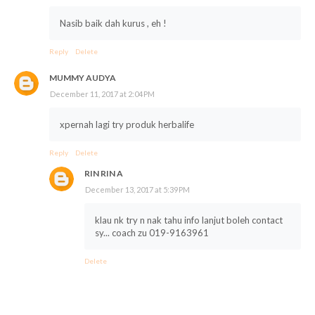
Nasib baik dah kurus , eh !
Reply
Delete
MUMMY AUDYA
December 11, 2017 at 2:04 PM
xpernah lagi try produk herbalife
Reply
Delete
RIN RIN A
December 13, 2017 at 5:39 PM
klau nk try n nak tahu info lanjut boleh contact
sy... coach zu 019-9163961
Delete