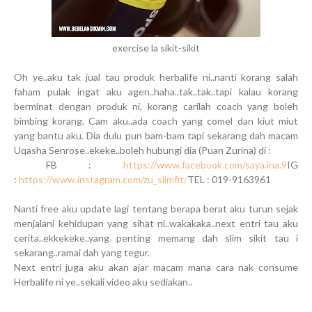
exercise la sikit-sikit
Oh ye..aku tak jual tau produk herbalife ni..nanti korang salah
faham pulak ingat aku agen..haha..tak..tak..tapi kalau korang
berminat dengan produk ni, korang carilah coach yang boleh
bimbing korang. Cam aku..ada coach yang comel dan kiut miut
yang bantu aku. Dia dulu pun bam-bam tapi sekarang dah macam
Uqasha Senrose..ekeke..boleh hubungi dia (Puan Zurina) di :
FB :
https://www.facebook.com/saya.ina.9
IG
:
https://www.instagram.com/zu_slimfit/
TEL : 019-9163961
Nanti free aku update lagi tentang berapa berat aku turun sejak
menjalani kehidupan yang sihat ni..wakakaka..next entri tau aku
cerita..ekkekeke..yang penting memang dah slim sikit tau i
sekarang..ramai dah yang tegur.
Next entri juga aku akan ajar macam mana cara nak consume
Herbalife ni ye..sekali video aku sediakan..