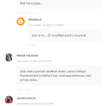
Nak kurus juga...
Reply
Delete
RIN RIN A
December 13, 2017 at 5:40 PM
jom la try .. 😊 insyAllah pasti x mnyesal
Delete
MIERA HASSAN
December 9, 2017 at 11:47 PM
dulu miera pernah amalkan shake zaman belajar.
Replacement breakfast kan. memang berkesan, tapi
pricey..huhu..
Reply
Delete
QASEH DALIA
December 10, 2017 at 11:25 AM