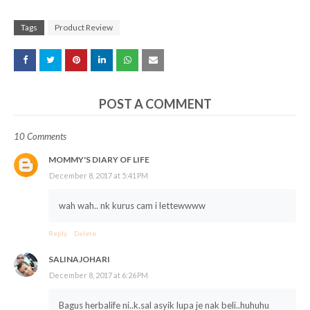
x
Tags
Product Review
POST A COMMENT
10 Comments
MOMMY'S DIARY OF LIFE
December 8, 2017 at 5:41 PM
wah wah.. nk kurus cam i lettewwww
Reply
Delete
SALINAJOHARI
December 8, 2017 at 6:26 PM
Bagus herbalife ni..k.sal asyik lupa je nak beli..huhuhu