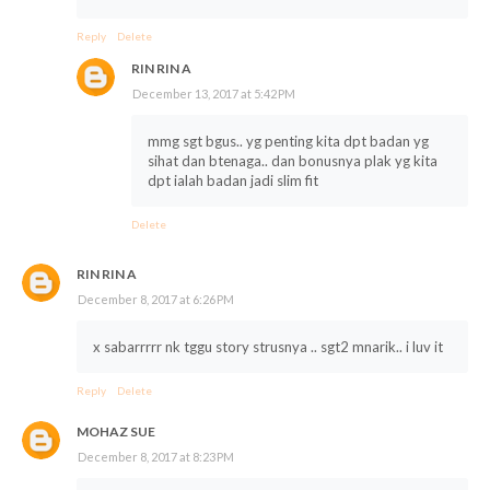
Reply
Delete
RIN RIN A
December 13, 2017 at 5:42 PM
mmg sgt bgus.. yg penting kita dpt badan yg
sihat dan btenaga.. dan bonusnya plak yg kita
dpt ialah badan jadi slim fit
Delete
RIN RIN A
December 8, 2017 at 6:26 PM
x sabarrrrr nk tggu story strusnya .. sgt2 mnarik.. i luv it
Reply
Delete
MOHAZ SUE
December 8, 2017 at 8:23 PM