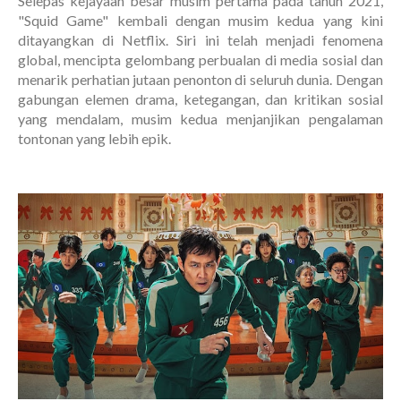
Selepas kejayaan besar musim pertama pada tahun 2021,
"Squid Game" kembali dengan musim kedua yang kini
ditayangkan di Netflix. Siri ini telah menjadi fenomena
global, mencipta gelombang perbualan di media sosial dan
menarik perhatian jutaan penonton di seluruh dunia. Dengan
gabungan elemen drama, ketegangan, dan kritikan sosial
yang mendalam, musim kedua menjanjikan pengalaman
tontonan yang lebih epik.