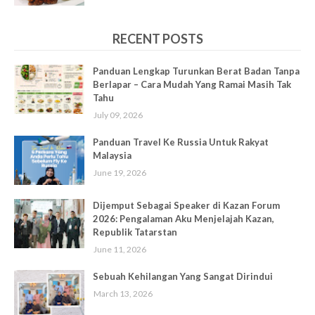
RECENT POSTS
Panduan Lengkap Turunkan Berat Badan Tanpa
Berlapar – Cara Mudah Yang Ramai Masih Tak
Tahu
July 09, 2026
Panduan Travel Ke Russia Untuk Rakyat
Malaysia
June 19, 2026
Dijemput Sebagai Speaker di Kazan Forum
2026: Pengalaman Aku Menjelajah Kazan,
Republik Tatarstan
June 11, 2026
Sebuah Kehilangan Yang Sangat Dirindui
March 13, 2026