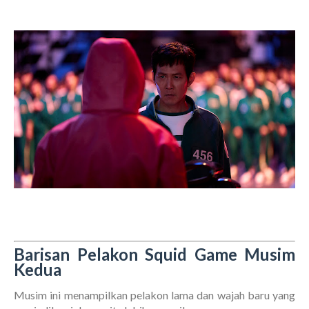
Barisan Pelakon Squid Game Musim
Kedua
Musim ini menampilkan pelakon lama dan wajah baru yang