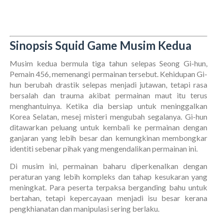
Sinopsis Squid Game Musim Kedua
Musim kedua bermula tiga tahun selepas Seong Gi-hun,
Pemain 456, memenangi permainan tersebut. Kehidupan Gi-
hun berubah drastik selepas menjadi jutawan, tetapi rasa
bersalah dan trauma akibat permainan maut itu terus
menghantuinya. Ketika dia bersiap untuk meninggalkan
Korea Selatan, mesej misteri mengubah segalanya. Gi-hun
ditawarkan peluang untuk kembali ke permainan dengan
ganjaran yang lebih besar dan kemungkinan membongkar
identiti sebenar pihak yang mengendalikan permainan ini.
Di musim ini, permainan baharu diperkenalkan dengan
peraturan yang lebih kompleks dan tahap kesukaran yang
meningkat. Para peserta terpaksa berganding bahu untuk
bertahan, tetapi kepercayaan menjadi isu besar kerana
pengkhianatan dan manipulasi sering berlaku.