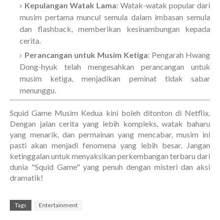
Kepulangan Watak Lama
: Watak-watak popular dari
musim pertama muncul semula dalam imbasan semula
dan flashback, memberikan kesinambungan kepada
cerita.
Perancangan untuk Musim Ketiga
: Pengarah Hwang
Dong-hyuk telah mengesahkan perancangan untuk
musim ketiga, menjadikan peminat tidak sabar
menunggu.
Squid Game Musim Kedua kini boleh ditonton di Netflix.
Dengan jalan cerita yang lebih kompleks, watak baharu
yang menarik, dan permainan yang mencabar, musim ini
pasti akan menjadi fenomena yang lebih besar. Jangan
ketinggalan untuk menyaksikan perkembangan terbaru dari
dunia "Squid Game" yang penuh dengan misteri dan aksi
dramatik!
Tags
Entertainment