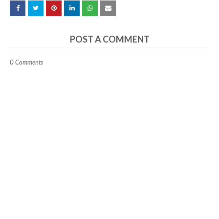
POST A COMMENT
0 Comments