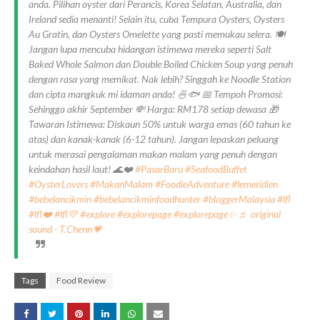
anda. Pilihan oyster dari Perancis, Korea Selatan, Australia, dan
Ireland sedia menanti! Selain itu, cuba Tempura Oysters, Oysters
Au Gratin, dan Oysters Omelette yang pasti memukau selera. 🍽️
Jangan lupa mencuba hidangan istimewa mereka seperti Salt
Baked Whole Salmon dan Double Boiled Chicken Soup yang penuh
dengan rasa yang memikat. Nak lebih? Singgah ke Noodle Station
dan cipta mangkuk mi idaman anda! 🍜🐟 📅 Tempoh Promosi:
Sehingga akhir September 💸 Harga: RM178 setiap dewasa 🎁
Tawaran Istimewa: Diskaun 50% untuk warga emas (60 tahun ke
atas) dan kanak-kanak (6-12 tahun). Jangan lepaskan peluang
untuk merasai pengalaman makan malam yang penuh dengan
keindahan hasil laut! 🌊❤️
#PasarBaru
#SeafoodBuffet
#OysterLovers
#MakanMalam
#FoodieAdventure
#lemeridien
#bebelancikmin
#bebelancikminfoodhunter
#bloggerMalaysia
#lfl
#lfl❤️
#lfl💛
#explore
#explorepage
#explorepage✨
♬ original
sound - T.Chenn💗
Tags
Food Review