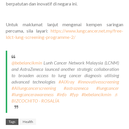
berpatutan dan inovatif di negara ini.
Untuk maklumat lanjut mengenai kempen saringan
percuma, sila layari:
https://www.lungcancer.net.my/free-
ldct-lung-screening-programme-2/
@bebelancikmin
Lunh Cancer Network Malaysia (LCNM)
and AstraZeneca launced another strategic collaboration
to broaden access to lung cancer diagnosis utilising
advanced technologies
#AIXray
#innovativesscreening
#AIlungcancerscreening
#astrazeneca
#lungcancer
#lungcancerawareness
#info
#fyp
#bebelancikmin
♬
BIZCOCHITO - ROSALÍA
Tags
Health