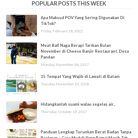
POPULAR POSTS THIS WEEK
Apa Maksud POV Yang Sering Digunakan Di
TikTok?
Friday, February 18, 2022
Meat Ball Naga Berapi Tarikan Bulan
November di Cheese Banjir Restaurant, Desa
Pandan
Monday, November 06, 2017
15 Tempat Yang Wajib di Lawati di Batam
Tuesday, November 13, 2018
Hidangkanlah suami walau segelas air..
Thursday, October 19, 2017
Panduan Lengkap Turunkan Berat Badan Tanpa
Berlapar – Cara Mudah Yang Ramai Masih Tak