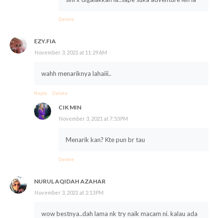
Delete
EZY.FIA
November 3, 2021 at 11:29 AM
wahh menariknya lahaiii..
Reply
Delete
CIK MIN
November 3, 2021 at 7:53 PM
Menarik kan? Kte pun br tau
Delete
NURUL AQIDAH AZAHAR
November 3, 2021 at 2:13 PM
wow bestnya..dah lama nk try naik macam ni. kalau ada