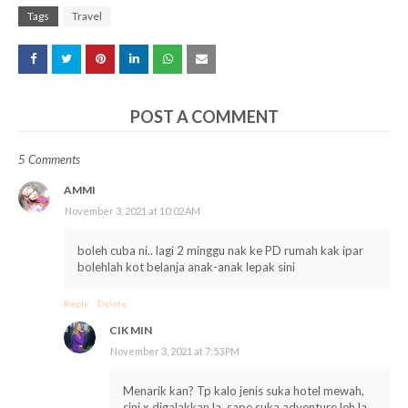
Tags
Travel
POST A COMMENT
5 Comments
AMMI
November 3, 2021 at 10:02 AM
boleh cuba ni.. lagi 2 minggu nak ke PD rumah kak ipar
bolehlah kot belanja anak-anak lepak sini
Reply
Delete
CIK MIN
November 3, 2021 at 7:53 PM
Menarik kan? Tp kalo jenis suka hotel mewah,
sini x digalakkan la..sape suka adventure leh la