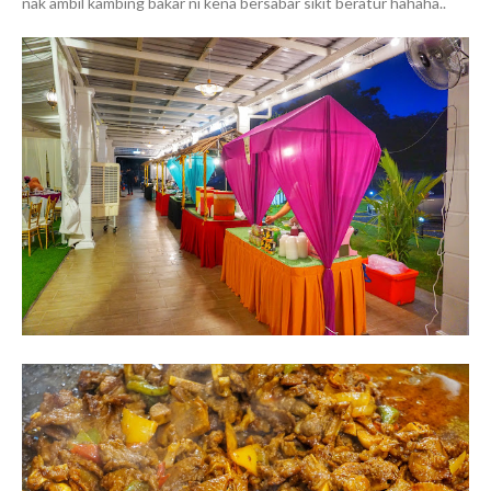
nak ambil kambing bakar ni kena bersabar sikit beratur hahaha..