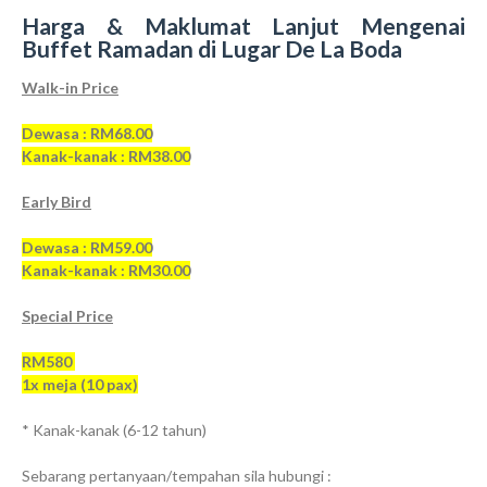
Harga & Maklumat Lanjut Mengenai
Buffet Ramadan di Lugar De La Boda
Walk-in Price
Dewasa : RM68.00
Kanak-kanak : RM38.00
Early Bird
Dewasa : RM59.00
Kanak-kanak : RM30.00
Special Price
RM580
1x meja (10 pax)
* Kanak-kanak (6-12 tahun)
Sebarang pertanyaan/tempahan sila hubungi :