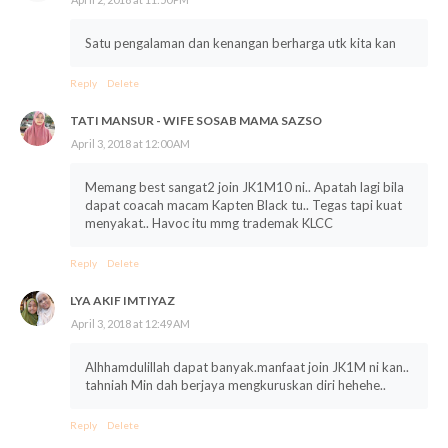
Satu pengalaman dan kenangan berharga utk kita kan
Reply
Delete
TATI MANSUR - WIFE SOSAB MAMA SAZSO
April 3, 2018 at 12:00 AM
Memang best sangat2 join JK1M10 ni.. Apatah lagi bila
dapat coacah macam Kapten Black tu.. Tegas tapi kuat
menyakat.. Havoc itu mmg trademak KLCC
Reply
Delete
LYA AKIF IMTIYAZ
April 3, 2018 at 12:49 AM
Alhhamdulillah dapat banyak.manfaat join JK1M ni kan..
tahniah Min dah berjaya mengkuruskan diri hehehe..
Reply
Delete