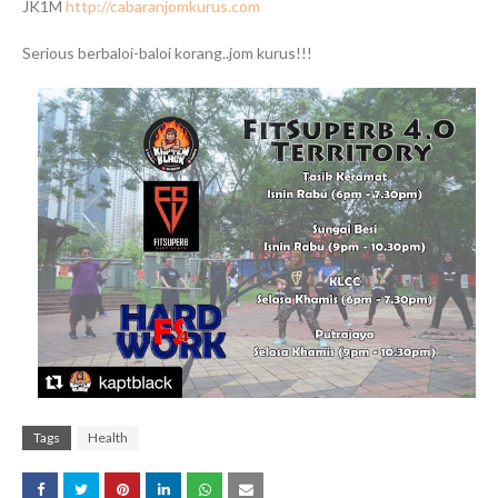
JK1M
http://cabaranjomkurus.com
Serious berbaloi-baloi korang..jom kurus!!!
Tags
Health