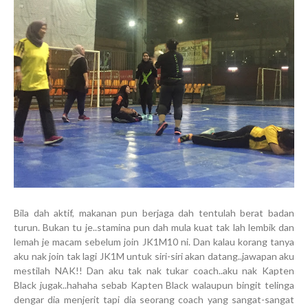
Bila dah aktif, makanan pun berjaga dah tentulah berat badan
turun. Bukan tu je..stamina pun dah mula kuat tak lah lembik dan
lemah je macam sebelum join JK1M10 ni. Dan kalau korang tanya
aku nak join tak lagi JK1M untuk siri-siri akan datang..jawapan aku
mestilah NAK!! Dan aku tak nak tukar coach..aku nak Kapten
Black jugak..hahaha sebab Kapten Black walaupun bingit telinga
dengar dia menjerit tapi dia seorang coach yang sangat-sangat