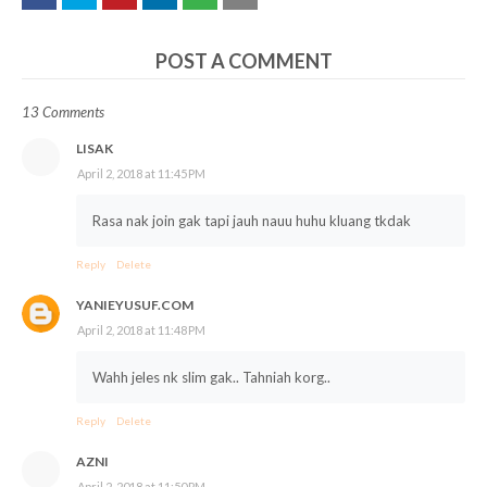
POST A COMMENT
13 Comments
LISAK
April 2, 2018 at 11:45 PM
Rasa nak join gak tapi jauh nauu huhu kluang tkdak
Reply
Delete
YANIEYUSUF.COM
April 2, 2018 at 11:48 PM
Wahh jeles nk slim gak.. Tahniah korg..
Reply
Delete
AZNI
April 2, 2018 at 11:50 PM