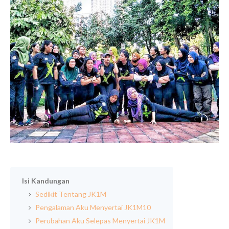
Isi Kandungan
Sedikit Tentang JK1M
Pengalaman Aku Menyertai JK1M10
Perubahan Aku Selepas Menyertai JK1M