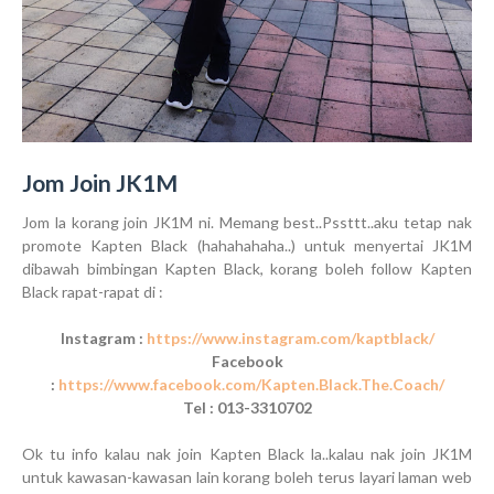
Jom Join JK1M
Jom la korang join JK1M ni. Memang best..Pssttt..aku tetap nak
promote Kapten Black (hahahahaha..) untuk menyertai JK1M
dibawah bimbingan Kapten Black, korang boleh follow Kapten
Black rapat-rapat di :
Instagram :
https://www.instagram.com/kaptblack/
Facebook
:
https://www.facebook.com/Kapten.Black.The.Coach/
Tel : 013-3310702
Ok tu info kalau nak join Kapten Black la..kalau nak join JK1M
untuk kawasan-kawasan lain korang boleh terus layari laman web