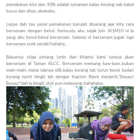
pemakanan kita dan 30% adalah senaman kalau korang nak kekal
kurus dan sihat..ekekeke..
Lepas dah tau pasal pemakanan barulah dioarang ajar kita cara
bersenam dengan betul. Seriously, aku sejak join JK1M10 ni la
yang aku betul-betul bersenam. Selama ni bersenam jugak tapi
bersenam syok sendiri hahaha..
Biasanya stiap petang Isnin dan Khamis kami semua akan
bersenam di Taman KLCC. Bersenam memang kaw-kaw..bukan
main-main, mana taknya oiiii..kalau korang tak turun berat badan
korang nanti bingit lah dengar Kapten Black menjerit.."Bayau!
Bayau!"dah la bingit..duit pun melayang..hahahaha..