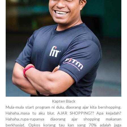
Kapten Black
Mula-mula start program ni dulu, diaorang ajar kita bershopping.
Hahaha..masa tu aku blur, AJAR SHOPPING?? Apa kejadah?
Hahaha..rupa-rupanya diaorang ajar shopping makanan
berkhasiat. Opkos korang tau kan yang 70% adalah jaga