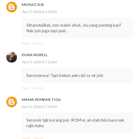
MOHAZ SUE
April 3, 2018 at 6:29 AM
Alhamdulillah..min makin sihat.. itu yang penting kan?
Nak join juga tapi jauh..
Reply
Delete
DURA NORELL
April 3, 2018 at 7:12 AM
Seronoknya! Tapi belum ade rzki sy nk join
Reply
Delete
MAMA KEMBAR TIGA
April 3, 2018 at 7:32 AM
Seronok tgk korang join JK1M ni, aii ntah bila baru nak
rajin huhu
Reply
Delete