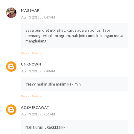
MAS SAARI
April 3, 2018 at 7:47 AM
Saya pun diet utk sihat, kurus adalah bonus. Tapi
memang terbaik program, nak join cuma kekangan masa
menghalang.
Reply
Delete
UNKNOWN
April 3, 2018 at 7:48 AM
Yeayy makin slim melim kak min
Reply
Delete
ADZA IRDAWATI
April 3, 2018 at 7:51 AM
Nak kurus jugakkkkkkk