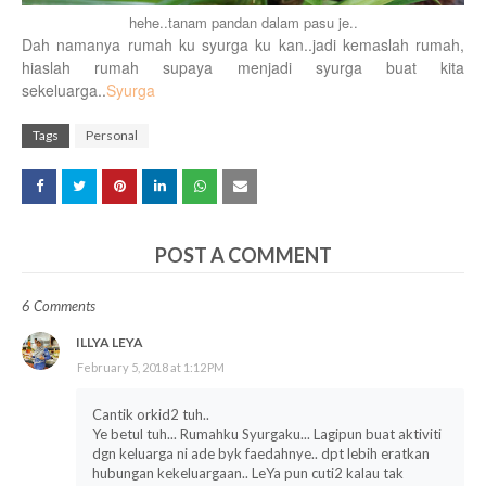
hehe..tanam pandan dalam pasu je..
Dah namanya rumah ku syurga ku kan..jadi kemaslah rumah,
hiaslah rumah supaya menjadi syurga buat kita
sekeluarga..
Syurga
Tags
Personal
POST A COMMENT
6 Comments
ILLYA LEYA
February 5, 2018 at 1:12 PM
Cantik orkid2 tuh..
Ye betul tuh... Rumahku Syurgaku... Lagipun buat aktiviti
dgn keluarga ni ade byk faedahnye.. dpt lebih eratkan
hubungan kekeluargaan.. LeYa pun cuti2 kalau tak