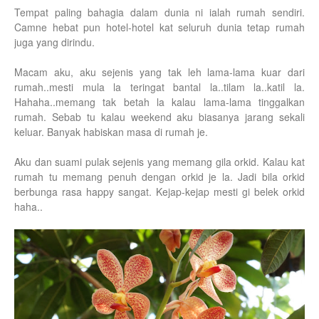
Tempat paling bahagia dalam dunia ni ialah rumah sendiri.
Camne hebat pun hotel-hotel kat seluruh dunia tetap rumah
juga yang dirindu.
Macam aku, aku sejenis yang tak leh lama-lama kuar dari
rumah..mesti mula la teringat bantal la..tilam la..katil la.
Hahaha..memang tak betah la kalau lama-lama tinggalkan
rumah. Sebab tu kalau weekend aku biasanya jarang sekali
keluar. Banyak habiskan masa di rumah je.
Aku dan suami pulak sejenis yang memang gila orkid. Kalau kat
rumah tu memang penuh dengan orkid je la. Jadi bila orkid
berbunga rasa happy sangat. Kejap-kejap mesti gi belek orkid
haha..