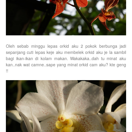
Oleh sebab minggu lepas orkid aku 2 pokok berbunga jadi
sepanjang cuti lepas keje aku membelek orkid aku je la sambil
bagi ikan-ikan di kolam makan. Wakakaka..dah tu minat aku
kan..nak wat camne..sape yang minat orkid cam aku? kte geng
!!