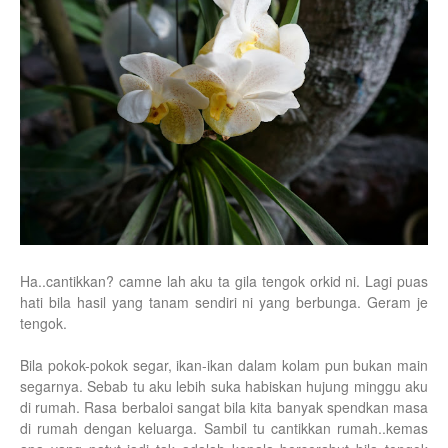
Ha..cantikkan? camne lah aku ta gila tengok orkid ni. Lagi puas
hati bila hasil yang tanam sendiri ni yang berbunga. Geram je
tengok.
Bila pokok-pokok segar, ikan-ikan dalam kolam pun bukan main
segarnya. Sebab tu aku lebih suka habiskan hujung minggu aku
di rumah. Rasa berbaloi sangat bila kita banyak spendkan masa
di rumah dengan keluarga. Sambil tu cantikkan rumah..kemas