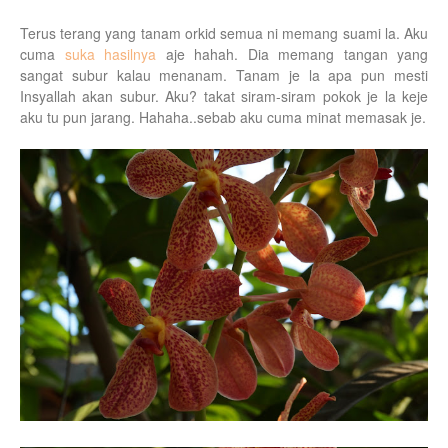
Terus terang yang tanam orkid semua ni memang suami la. Aku
cuma
suka hasilnya
aje hahah. Dia memang tangan yang
sangat subur kalau menanam. Tanam je la apa pun mesti
Insyallah akan subur. Aku? takat siram-siram pokok je la keje
aku tu pun jarang. Hahaha..sebab aku cuma minat memasak je.