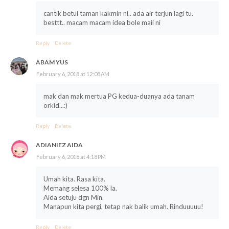
cantik betul taman kakmin ni.. ada air terjun lagi tu.
besttt.. macam macam idea bole maii ni
Reply
Delete
ABAM YUS
February 6, 2018 at 12:08 AM
mak dan mak mertua PG kedua-duanya ada tanam
orkid...:)
Reply
Delete
ADIANIEZ AIDA
February 6, 2018 at 4:18 PM
Umah kita. Rasa kita.
Memang selesa 100% la.
Aida setuju dgn Min.
Manapun kita pergi, tetap nak balik umah. Rinduuuuu!
Reply
Delete