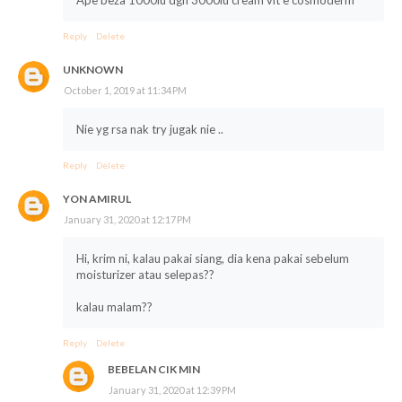
Ape beza 1000iu dgn 3000iu cream vit e cosmoderm
Reply
Delete
UNKNOWN
October 1, 2019 at 11:34 PM
Nie yg rsa nak try jugak nie ..
Reply
Delete
YON AMIRUL
January 31, 2020 at 12:17 PM
Hi, krim ni, kalau pakai siang, dia kena pakai sebelum
moisturizer atau selepas??
kalau malam??
Reply
Delete
BEBELAN CIK MIN
January 31, 2020 at 12:39 PM