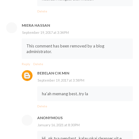
Delete
MIERA HASSAN
September 19, 2017 at 3:34 PM
This comment has been removed by a blog
administrator.
Reply
Delete
BEBELAN CIK MIN
September 19, 2017 at 3:58 PM
ha'ah memang best..try la
Delete
ANONYMOUS
January 16, 2021 at 8:30 PM
Hi.. nk tya pendapt , kalau pkai cleanser vit e .