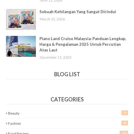
June 11, 2026
Sebuah Kehilangan Yang Sangat Dirindui
March 13, 2026
Piano Land Cruise Malaysia: Panduan Lengkap,
Harga & Pengalaman 2025 Untuk Percutian
Atas Laut
December 11, 2025
BLOG LIST
CATEGORIES
79
Beauty
28
Fashion
160
Food Review