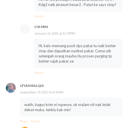
Kdg2 naik jerawat besar2 . Patut ke says stop?
Delete
CIK MIN
January 16, 2021 at 11:39 PM
Hi, kalo memang pasti slps pakai tu naik better
stop dan dapatkan nasihat pakar. Cuma utk
setengah orang maybe itu proses purging tp
better rujuk pakar ye
Delete
IZYAN BALQIS
September 19, 2017 at 4:54 PM
wahh, bagus krim ni rupenye, ok malam nti nak letak
dekat muka. tenkiu kak min!
Reply
Delete