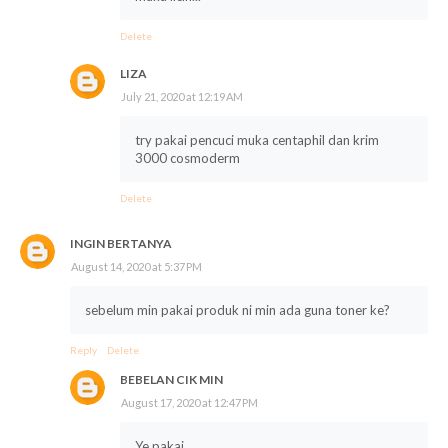
Delete
LIZA
July 21, 2020 at 12:19 AM
try pakai pencuci muka centaphil dan krim
3000 cosmoderm
Delete
INGIN BERTANYA
August 14, 2020 at 5:37 PM
sebelum min pakai produk ni min ada guna toner ke?
Reply
Delete
BEBELAN CIK MIN
August 17, 2020 at 12:47 PM
Ye pakai..