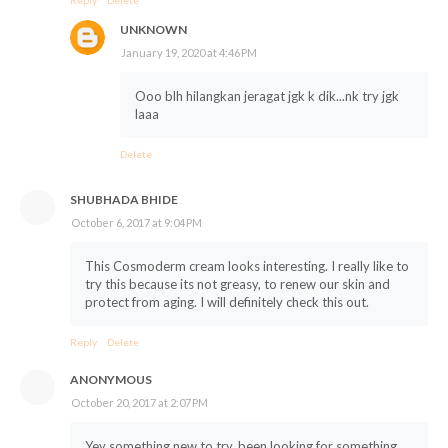
Reply
Delete
UNKNOWN
January 19, 2020 at 4:46 PM
Ooo blh hilangkan jeragat jgk k dik...nk try jgk
laaa
Delete
SHUBHADA BHIDE
October 6, 2017 at 9:04 PM
This Cosmoderm cream looks interesting. I really like to
try this because its not greasy, to renew our skin and
protect from aging. I will definitely check this out.
Reply
Delete
ANONYMOUS
October 20, 2017 at 2:07 PM
Yey something new to try, been looking for something