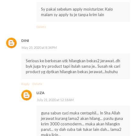
Sy pakai sebelum apply moisturizer. Kalo
malam sy apply tu je tanpa krim lain
Delete
DINI
May 25, 2020 at 8:34 PM
Serious ke berkesan utk hilangkan bekas2 jerawat..dh
byk juga try product tapi itulah sama je.. Susah nk cari
product yg dptkan hilangkan bekas jerawat...huhuhu
Reply
Delete
LIZA
July 21, 2020 at 12:18 AM
guna sabun cuci muka centaphil... In Sha Allah
jerawat kurang lama2 akan hilang... pastu guna
krim 3000 cosmoderm... muka akan hilangkn
parut... sy dah cuba tak tukar lain dah... lama2
muka licin...