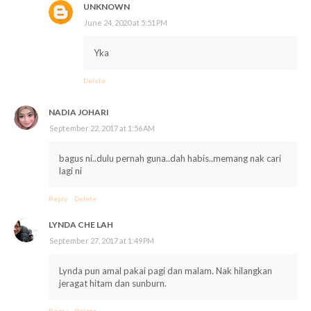
UNKNOWN
June 24, 2020 at 5:51 PM
Yka
Delete
NADIA JOHARI
September 22, 2017 at 1:56 AM
bagus ni..dulu pernah guna..dah habis..memang nak cari
lagi ni
Reply
Delete
LYNDA CHE LAH
September 27, 2017 at 1:49 PM
Lynda pun amal pakai pagi dan malam. Nak hilangkan
jeragat hitam dan sunburn.