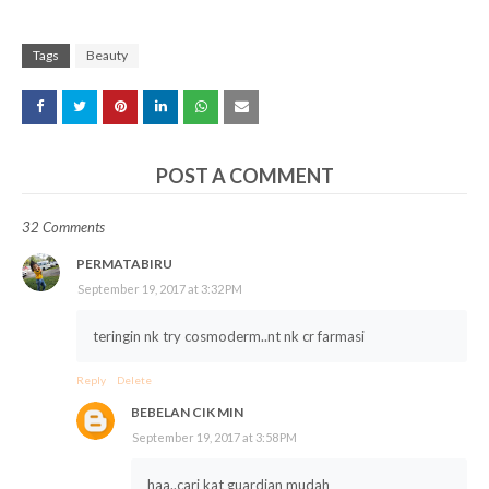
Tags
Beauty
POST A COMMENT
32 Comments
PERMATABIRU
September 19, 2017 at 3:32 PM
teringin nk try cosmoderm..nt nk cr farmasi
Reply
Delete
BEBELAN CIK MIN
September 19, 2017 at 3:58 PM
haa..cari kat guardian mudah