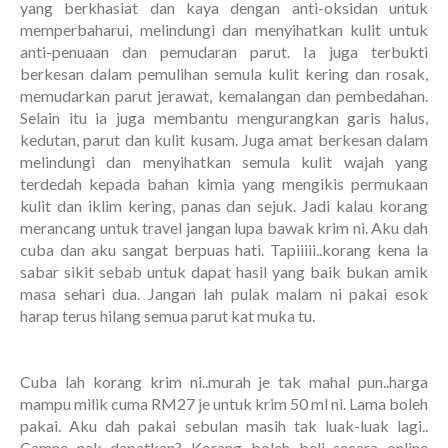
yang berkhasiat dan kaya dengan anti-oksidan untuk
memperbaharui, melindungi dan menyihatkan kulit untuk
anti-penuaan dan pemudaran parut. Ia juga terbukti
berkesan dalam pemulihan semula kulit kering dan rosak,
memudarkan parut jerawat, kemalangan dan pembedahan.
Selain itu ia juga membantu mengurangkan garis halus,
kedutan, parut dan kulit kusam. Juga amat berkesan dalam
melindungi dan menyihatkan semula kulit wajah yang
terdedah kepada bahan kimia yang mengikis permukaan
kulit dan iklim kering, panas dan sejuk. Jadi kalau korang
merancang untuk travel jangan lupa bawak krim ni. Aku dah
cuba dan aku sangat berpuas hati. Tapiiiii..korang kena la
sabar sikit sebab untuk dapat hasil yang baik bukan amik
masa sehari dua. Jangan lah pulak malam ni pakai esok
harap terus hilang semua parut kat muka tu.
Cuba lah korang krim ni..murah je tak mahal pun..harga
mampu milik cuma RM27 je untuk krim 50 ml ni. Lama boleh
pakai. Aku dah pakai sebulan masih tak luak-luak lagi..
Camne nak dapatkan? Korang boleh beli secara online