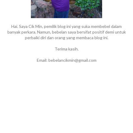
Hai. Saya Cik Min, pemilik blog ini yang suka membebel dalam
banyak perkara. Namun, bebelan saya bersifat positif demi untuk
perbaiki diri dan orang yang membaca blog ini.
Terima kasih.
Email: bebelancikmin@gmail.com