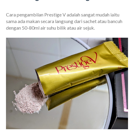
Cara pengambilan Prestige V adalah sangat mudah iaitu
sama ada makan secara langsung dari sachet atau bancuh
dengan 50-80ml air suhu bilik atau air sejuk.