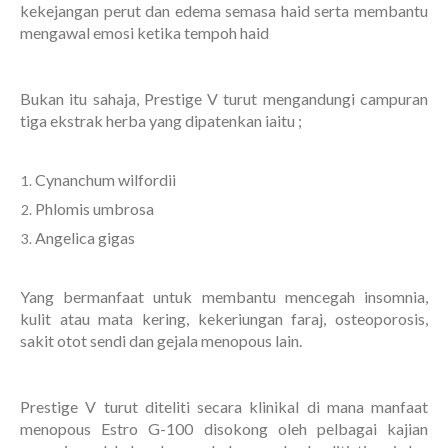
kekejangan perut dan edema semasa haid serta membantu
mengawal emosi ketika tempoh haid
Bukan itu sahaja, Prestige V turut mengandungi campuran
tiga ekstrak herba yang dipatenkan iaitu ;
Cynanchum wilfordii
Phlomis umbrosa
Angelica gigas
Yang bermanfaat untuk membantu mencegah insomnia,
kulit atau mata kering, kekeriungan faraj, osteoporosis,
sakit otot sendi dan gejala menopous lain.
Prestige V turut diteliti secara klinikal di mana manfaat
menopous Estro G-100 disokong oleh pelbagai kajian