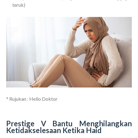
teruk)
* Rujukan : Hello Doktor
Prestige V Bantu Menghilangkan
Ketidakselesaan Ketika Haid