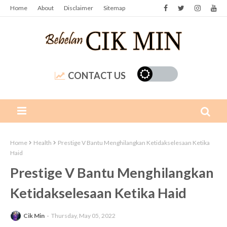
Home
About
Disclaimer
Sitemap
CONTACT US
Home
Health
Prestige V Bantu Menghilangkan Ketidakselesaan Ketika
Haid
Prestige V Bantu Menghilangkan
Ketidakselesaan Ketika Haid
Cik Min
Thursday, May 05, 2022