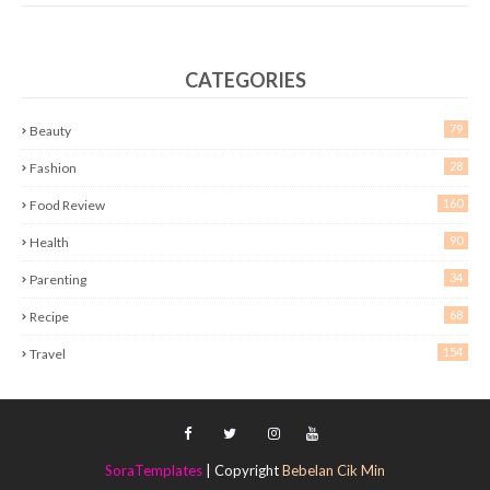
CATEGORIES
79
Beauty
28
Fashion
160
Food Review
90
Health
34
Parenting
68
Recipe
154
Travel
SoraTemplates
| Copyright
Bebelan Cik Min