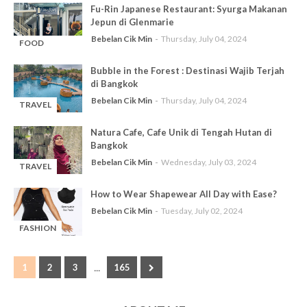
Fu-Rin Japanese Restaurant: Syurga Makanan
Jepun di Glenmarie
Bebelan Cik Min
Thursday, July 04, 2024
FOOD
-
REVIEW
Bubble in the Forest : Destinasi Wajib Terjah
di Bangkok
Bebelan Cik Min
Thursday, July 04, 2024
TRAVEL
-
Natura Cafe, Cafe Unik di Tengah Hutan di
Bangkok
Bebelan Cik Min
Wednesday, July 03, 2024
TRAVEL
-
How to Wear Shapewear All Day with Ease?
Bebelan Cik Min
Tuesday, July 02, 2024
FASHION
-
...
1
2
3
165