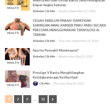
Wanita Bertuah Untuk Bantu Jana Pendapatan
Empat Angka Sebulan
HEALTH
Bebelan Cik Min
Sunday, September 25, 2022
-
CEGAH SEBELUM PARAH! DAPATKAN
SARINGAN AWAL KANSER PARU-PARU SECARA
PERCUMA MENGGUNAKAN TEKNOLOGI AI
HEALTH
TERKINI
-
Bebelan Cik Min
Thursday, September 22, 2022
Apa Itu Penyakit Monkeypox?
Bebelan Cik Min
Wednesday, May 25, 2022
HEALTH
-
Prestige V Bantu Menghilangkan
Ketidakselesaan Ketika Haid
Cik Min
Thursday, May 05, 2022
HEALTH
-
...
1
2
3
12