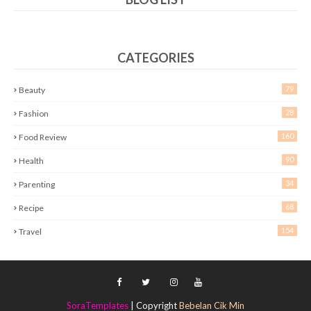
CATEGORIES
79
Beauty
28
Fashion
160
Food Review
90
Health
34
Parenting
68
Recipe
154
Travel
SoraTemplates
| Copyright
Bebelan Cik Min