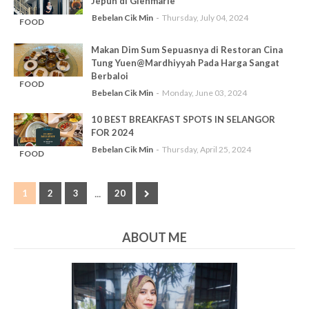
Jepun di Glenmarie
Bebelan Cik Min
Thursday, July 04, 2024
FOOD
-
REVIEW
Makan Dim Sum Sepuasnya di Restoran Cina
Tung Yuen@Mardhiyyah Pada Harga Sangat
Berbaloi
FOOD
Bebelan Cik Min
Monday, June 03, 2024
-
REVIEW
10 BEST BREAKFAST SPOTS IN SELANGOR
FOR 2024
Bebelan Cik Min
Thursday, April 25, 2024
FOOD
-
REVIEW
...
1
2
3
20
ABOUT ME