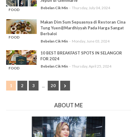
Jepun di Glenmarie
Bebelan Cik Min
Thursday, July 04, 2024
FOOD
-
REVIEW
Makan Dim Sum Sepuasnya di Restoran Cina
Tung Yuen@Mardhiyyah Pada Harga Sangat
Berbaloi
FOOD
Bebelan Cik Min
Monday, June 03, 2024
-
REVIEW
10 BEST BREAKFAST SPOTS IN SELANGOR
FOR 2024
Bebelan Cik Min
Thursday, April 25, 2024
FOOD
-
REVIEW
...
1
2
3
20
ABOUT ME